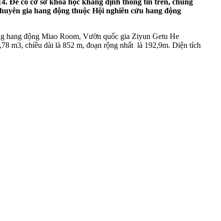
4. Để có cơ sở khoa học khẳng định thông tin trên, chúng
– chuyên gia hang động thuộc Hội nghiên cứu hang động
 rỗng hang động Miao Room, Vườn quốc gia Ziyun Getu He
,78 m3, chiều dài là 852 m, đoạn rộng nhất là 192,9m. Diện tích