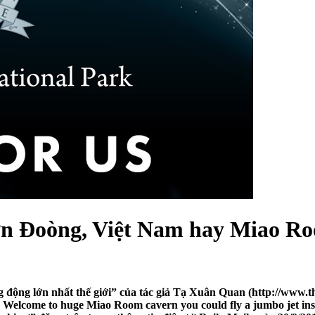
Sơn Đoòng, Việt Nam hay Miao R
g động lớn nhất thế giới” của tác giả Tạ Xuân Quan (http://www.
 Welcome to huge Miao Room cavern you could fly a jumbo jet insid