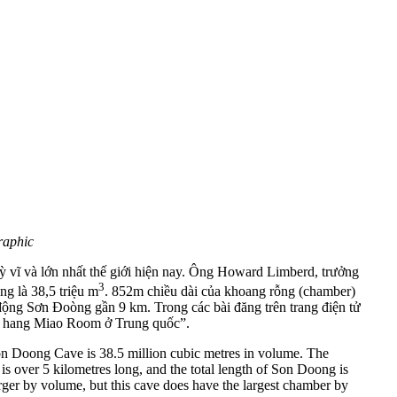
raphic
ĩ và lớn nhất thế giới hiện nay. Ông Howard Limberd, trưởng
3
ng là 38,5 triệu m
. 852m chiều dài của khoang rỗng (chamber)
ộng Sơn Đoòng gần 9 km. Trong các bài đăng trên trang điện tử
với hang Miao Room ở Trung quốc”.
n Doong Cave is 38.5 million cubic metres in volume. The
is over 5 kilometres long, and the total length of Son Doong is
arger by volume, but this cave does have the largest chamber by