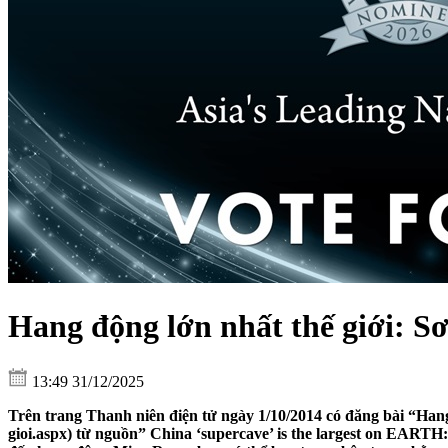
Hang động lớn nhất thế giới: 
13:49 31/12/2025
Trên trang Thanh niên điện tử ngày 1/10/2014 có đăng bài “Han
gioi.aspx) từ nguồn” China ‘supercave’ is the largest on EARTH: