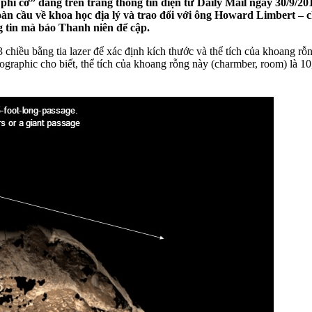
i cơ” đăng trên trang thông tin điện tử Daily Mail ngày 30/9/201
 toàn cầu về khoa học địa lý và trao đổi với ông Howard Limbert 
g tin mà báo Thanh niên để cập.
chiều bằng tia lazer để xác định kích thước và thể tích của khoang
ographic cho biết, thể tích của khoang rỗng này (charmber, room) là 10