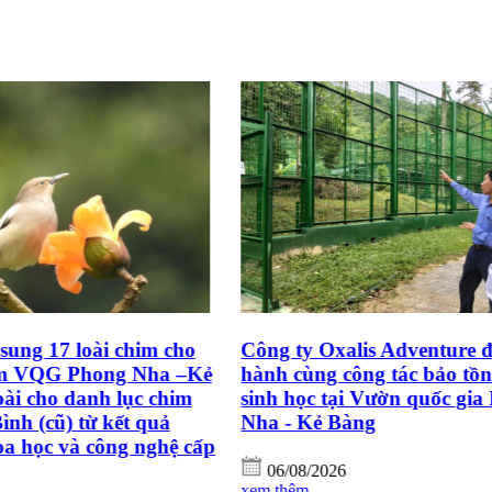
is Adventure đồng
Đảng ủy BQL VQG Phong 
ng tác bảo tồn đa dạng
Kẻ Bàng tham dự Hội nghị 
 Vườn quốc gia Phong
tuyến quán triệt Nghị quyế
ng
Trung ương lần thứ ba kh
06/08/2026
xem thêm