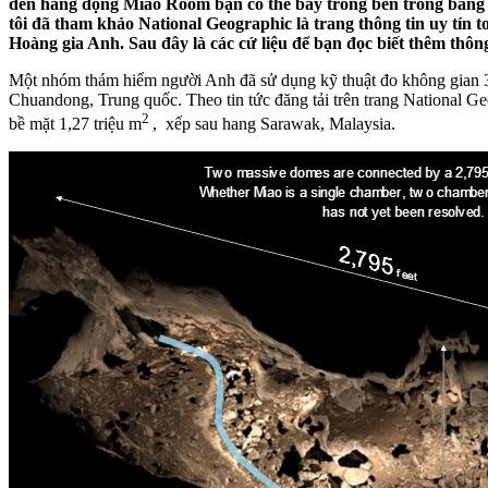
đến hang động Miao Room bạn có thể bay trong bên trong bằng ph
tôi đã tham khảo National Geographic là trang thông tin uy tín
Hoàng gia Anh. Sau đây là các cứ liệu để bạn đọc biết thêm thôn
Một nhóm thám hiểm người Anh đã sử dụng kỹ thuật đo không gian 3 
Chuandong, Trung quốc. Theo tin tức đăng tải trên trang National Ge
2
bề mặt 1,27 triệu m
, xếp sau hang Sarawak, Malaysia.