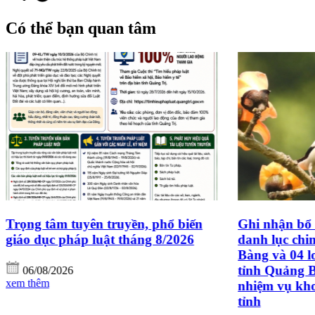
Có thể bạn quan tâm
Ghi nhận bổ sung 17 loài chim cho
Công ty Oxal
danh lục chim VQG Phong Nha –Kẻ
hành cùng cô
Bàng và 04 loài cho danh lục chim
sinh học tại
tỉnh Quảng Bình (cũ) từ kết quả
Nha - Kẻ Bà
nhiệm vụ khoa học và công nghệ cấp
tỉnh
06/08/2026
xem thêm