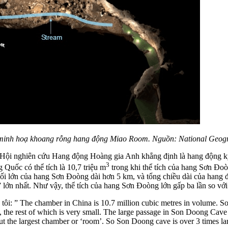
minh hoạ khoang rỗng hang động Miao Room. Nguồn: National Geog
 nghiên cứu Hang động Hoàng gia Anh khẳng định là hang động kỳ v
3
Quốc có thể tích là 10,7 triệu m
trong khi thể tích của hang Sơn Đoò
i lớn của hang Sơn Đoòng dài hơn 5 km, và tổng chiều dài của hang đ
” lớn nhất. Như vậy, thể tích của hang Sơn Đoòng lớn gấp ba lần so 
i: ” The chamber in China is 10.7 million cubic metres in volume. So
, the rest of which is very small. The large passage in Son Doong Cave 
 but the largest chamber or ‘room’. So Son Doong cave is over 3 times l