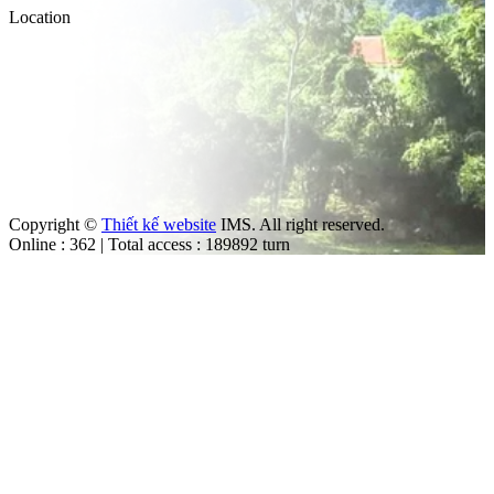
Location
Copyright ©
Thiết kế website
IMS. All right reserved.
Online : 362 | Total access : 189892 turn
m
ut the law.
trol