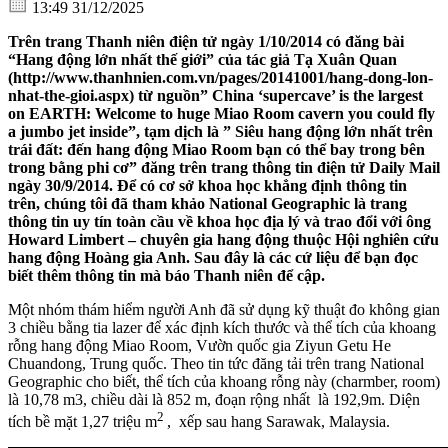
13:49 31/12/2025
Trên trang Thanh niên điện tử ngày 1/10/2014 có đăng bài
“Hang động lớn nhất thế giới” của tác giả Tạ Xuân Quan
(http://www.thanhnien.com.vn/pages/20141001/hang-dong-lon-
nhat-the-gioi.aspx) từ nguồn” China ‘supercave’ is the largest
on EARTH: Welcome to huge Miao Room cavern you could fly
a jumbo jet inside”, tạm dịch là ” Siêu hang động lớn nhất trên
trái đất: đến hang động Miao Room bạn có thể bay trong bên
trong bằng phi cơ” đăng trên trang thông tin điện tử Daily Mail
ngày 30/9/2014. Để có cơ sở khoa học khẳng định thông tin
trên, chúng tôi đã tham khảo National Geographic là trang
thông tin uy tín toàn cầu về khoa học địa lý và trao đổi với ông
Howard Limbert – chuyên gia hang động thuộc Hội nghiên cứu
hang động Hoàng gia Anh. Sau đây là các cứ liệu để bạn đọc
biết thêm thông tin mà báo Thanh niên để cập.
Một nhóm thám hiểm người Anh đã sử dụng kỹ thuật đo không gian
3 chiều bằng tia lazer để xác định kích thước và thể tích của khoang
rỗng hang động Miao Room, Vườn quốc gia Ziyun Getu He
Chuandong, Trung quốc. Theo tin tức đăng tải trên trang National
Geographic cho biết, thể tích của khoang rỗng này (charmber, room)
là 10,78 m3, chiều dài là 852 m, đoạn rộng nhất là 192,9m. Diện
2
tích bề mặt 1,27 triệu m
, xếp sau hang Sarawak, Malaysia.