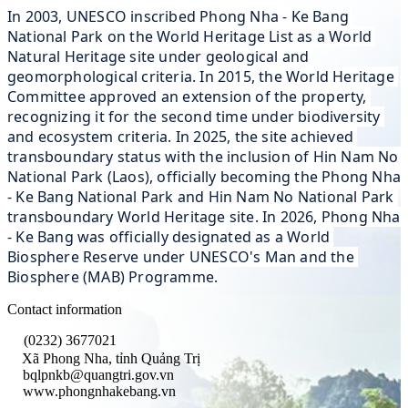
In 2003, UNESCO inscribed Phong Nha - Ke Bang 
National Park on the World Heritage List as a World 
Natural Heritage site under geological and 
geomorphological criteria. In 2015, the World Heritage 
Committee approved an extension of the property, 
recognizing it for the second time under biodiversity 
and ecosystem criteria. In 2025, the site achieved 
transboundary status with the inclusion of Hin Nam No 
National Park (Laos), officially becoming the Phong Nha 
- Ke Bang National Park and Hin Nam No National Park 
transboundary World Heritage site. In 2026, Phong Nha 
- Ke Bang was officially designated as a World 
Biosphere Reserve under UNESCO's Man and the 
Biosphere (MAB) Programme.
Contact information
(0232) 3677021
Xã Phong Nha, tỉnh Quảng Trị
bqlpnkb@quangtri.gov.vn
www.phongnhakebang.vn