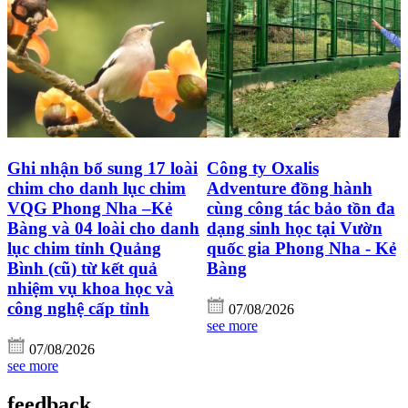
Ghi nhận bổ sung 17 loài
Công ty Oxalis
chim cho danh lục chim
Adventure đồng hành
VQG Phong Nha –Kẻ
cùng công tác bảo tồn đa
Bàng và 04 loài cho danh
dạng sinh học tại Vườn
lục chim tỉnh Quảng
quốc gia Phong Nha - Kẻ
Bình (cũ) từ kết quả
Bàng
nhiệm vụ khoa học và
công nghệ cấp tỉnh
07/08/2026
see more
07/08/2026
see more
feedback