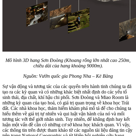
Mô hình 3D hang Sơn Đoòng (Khoang rỗng lớn nhất cao 250m,
chiều dài của hang khoàng 9000m).
Nguồn: Vườn quốc gia Phong Nha – Kẻ Bàng
Sự vận động và tương tác của các quyển trên hành tinh chúng ta đã
tạo ra các kỳ quan và có những khác biệt nhất định do các yếu tố
sinh thái, địa chất, khí hậu chi phối. Sơn Đoòng và Miao Room là
những kỳ quan của tạo hoá, có giá trị quan trọng về khoa học Trái
đất. Các nhà khoa học, thám hiểm khám phá mô tả để cho chúng ta
hiểu thêm về giá trị tự nhiên và qui luật vận hành của nó và mối
tương tác với thế giới nhân sinh. Tuy nhiên, để khẳng định hay kết
luận một vấn đề cần có những cơ sở khoa học khách quan. Vì vậy,
các thông tin trên được tham khảo từ các nguồn tài liệu đáng tin cậy
trên trang National Geographic và từ Hiệp hội nghiên cứu hang