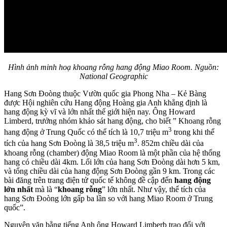
Hình ảnh minh hoạ khoang rỗng hang động Miao Room. Nguồn:
National Geographic
Hang Sơn Đoòng thuộc Vườn quốc gia Phong Nha – Kẻ Bàng
được Hội nghiên cứu Hang động Hoàng gia Anh khẳng định là
hang động kỳ vĩ và lớn nhất thế giới hiện nay. Ông Howard
Limberd, trưởng nhóm khảo sát hang động, cho biết ” Khoang rỗng
3
hang động ở Trung Quốc có thể tích là 10,7 triệu m
trong khi thể
3
tích của hang Sơn Đoòng là 38,5 triệu m
. 852m chiều dài của
khoang rỗng (chamber) động Miao Room là một phần của hệ thống
hang có chiều dài 4km. Lối lớn của hang Sơn Đoòng dài hơn 5 km,
và tổng chiều dài của hang động Sơn Đoòng gần 9 km. Trong các
bài đăng trên trang điện tử quốc tế không đề cập đến
hang động
lớn nhất
mà là “
khoang rỗng
” lớn nhất. Như vậy, thể tích của
hang Sơn Đoòng lớn gấp ba lần so với hang Miao Room ở Trung
quốc”.
Nguyên văn bằng tiếng Anh ông Howard Limberb trao đổi với