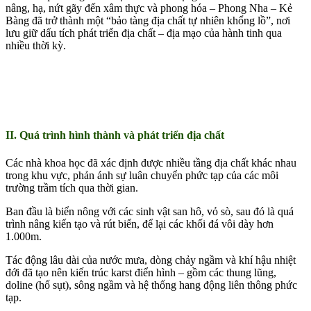
nâng, hạ, nứt gãy đến xâm thực và phong hóa – Phong Nha – Kẻ
Bàng đã trở thành một “bảo tàng địa chất tự nhiên khổng lồ”, nơi
lưu giữ dấu tích phát triển địa chất – địa mạo của hành tinh qua
nhiều thời kỳ.
II. Quá trình hình thành và phát triển địa chất
Các nhà khoa học đã xác định được nhiều tầng địa chất khác nhau
trong khu vực, phản ánh sự luân chuyển phức tạp của các môi
trường trầm tích qua thời gian.
Ban đầu là biển nông với các sinh vật san hô, vỏ sò, sau đó là quá
trình nâng kiến tạo và rút biển, để lại các khối đá vôi dày hơn
1.000m.
Tác động lâu dài của nước mưa, dòng chảy ngầm và khí hậu nhiệt
đới đã tạo nên kiến trúc karst điển hình – gồm các thung lũng,
doline (hố sụt), sông ngầm và hệ thống hang động liên thông phức
tạp.