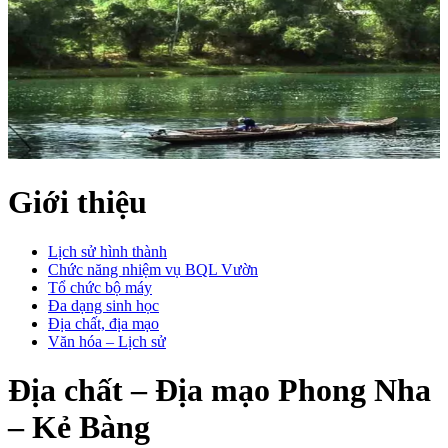
Giới thiệu
Lịch sử hình thành
Chức năng nhiệm vụ BQL Vườn
Tổ chức bộ máy
Đa dạng sinh học
Địa chất, địa mạo
Văn hóa – Lịch sử
Địa chất – Địa mạo Phong Nha
– Kẻ Bàng