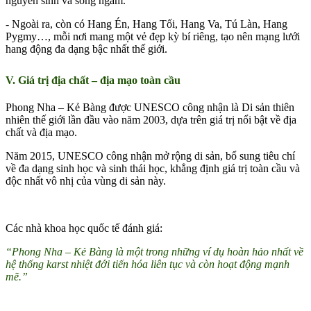
nguyên sinh và sông ngầm.
- Ngoài ra, còn có Hang Én, Hang Tối, Hang Va, Tú Làn, Hang
Pygmy…, mỗi nơi mang một vẻ đẹp kỳ bí riêng, tạo nên mạng lưới
hang động đa dạng bậc nhất thế giới.
V. Giá trị địa chất – địa mạo toàn cầu
Phong Nha – Kẻ Bàng được UNESCO công nhận là Di sản thiên
nhiên thế giới lần đầu vào năm 2003, dựa trên giá trị nổi bật về địa
chất và địa mạo.
Năm 2015, UNESCO công nhận mở rộng di sản, bổ sung tiêu chí
về đa dạng sinh học và sinh thái học, khẳng định giá trị toàn cầu và
độc nhất vô nhị của vùng di sản này.
Các nhà khoa học quốc tế đánh giá:
“Phong Nha – Kẻ Bàng là một trong những ví dụ hoàn hảo nhất về
hệ thống karst nhiệt đới tiến hóa liên tục và còn hoạt động mạnh
mẽ.”