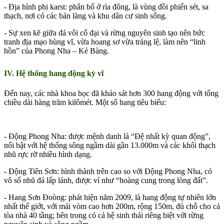
- Địa hình phi karst: phân bố ở rìa đông, là vùng đồi phiến sét, sa
thạch, nơi có các bản làng và khu dân cư sinh sống.
- Sự xen kẽ giữa đá vôi cổ đại và rừng nguyên sinh tạo nên bức
tranh địa mạo hùng vĩ, vừa hoang sơ vừa tráng lệ, làm nên “linh
hồn” của Phong Nha – Kẻ Bàng.
IV. Hệ thống hang động kỳ vĩ
Đến nay, các nhà khoa học đã khảo sát hơn 300 hang động với tổng
chiều dài hàng trăm kilômét. Một số hang tiêu biểu:
- Động Phong Nha: được mệnh danh là “Đệ nhất kỳ quan động”,
nổi bật với hệ thống sông ngầm dài gần 13.000m và các khối thạch
nhũ rực rỡ nhiều hình dạng.
- Động Tiên Sơn: hình thành trên cao so với Động Phong Nha, có
vô số nhũ đá lấp lánh, được ví như “hoàng cung trong lòng đất”.
- Hang Sơn Đoòng: phát hiện năm 2009, là hang động tự nhiên lớn
nhất thế giới, với mái vòm cao hơn 200m, rộng 150m, đủ chỗ cho cả
tòa nhà 40 tầng; bên trong có cả hệ sinh thái riêng biệt với rừng