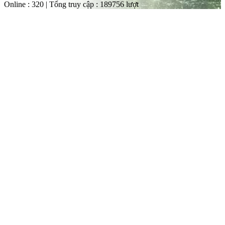
Online : 320 | Tổng truy cập : 189756 lượt
àng
 Vườn
g
ât