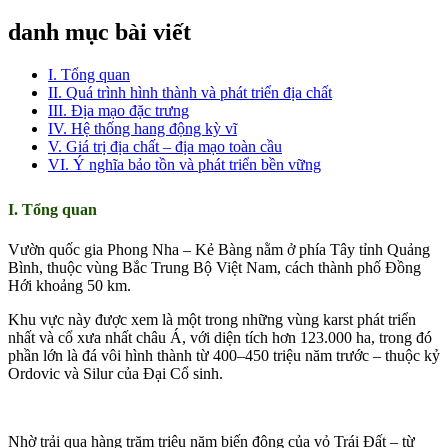
danh mục bài viết
I. Tổng quan
II. Quá trình hình thành và phát triển địa chất
III. Địa mạo đặc trưng
IV. Hệ thống hang động kỳ vĩ
V. Giá trị địa chất – địa mạo toàn cầu
VI. Ý nghĩa bảo tồn và phát triển bền vững
I. Tổng quan
Vườn quốc gia Phong Nha – Kẻ Bàng nằm ở phía Tây tỉnh Quảng
Bình, thuộc vùng Bắc Trung Bộ Việt Nam, cách thành phố Đồng
Hới khoảng 50 km.
Khu vực này được xem là một trong những vùng karst phát triển
nhất và cổ xưa nhất châu Á, với diện tích hơn 123.000 ha, trong đó
phần lớn là đá vôi hình thành từ 400–450 triệu năm trước – thuộc kỷ
Ordovic và Silur của Đại Cổ sinh.
Nhờ trải qua hàng trăm triệu năm biến động của vỏ Trái Đất – từ