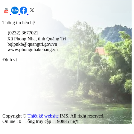
Thông tin liên hệ
(0232) 3677021
Xã Phong Nha, tỉnh Quảng Trị
bqlpnkb@quangtri.gov.vn
www.phongnhakebang.vn
Định vị
Copyright ©
Thiết kế website
IMS. All right reserved.
Online : 0 | Tổng truy cập : 190885 lượt