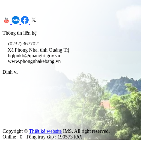
Thông tin liên hệ
(0232) 3677021
Xã Phong Nha, tỉnh Quảng Trị
bqlpnkb@quangtri.gov.vn
www.phongnhakebang.vn
Định vị
Copyright ©
Thiết kế website
IMS. All right reserved.
Online : 0 | Tổng truy cập : 190573 lượt