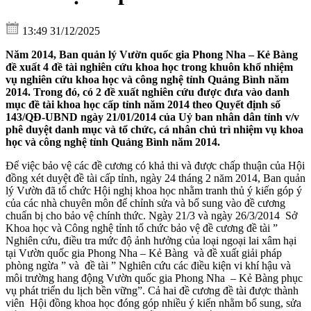
13:49 31/12/2025
Năm 2014, Ban quản lý Vườn quốc gia Phong Nha – Kẻ Bàng
đề xuất 4 đề tài nghiên cứu khoa học trong khuôn khổ nhiệm
vụ nghiên cứu khoa học và công nghệ tỉnh Quảng Bình năm
2014. Trong đó, có 2 đề xuất nghiên cứu được đưa vào danh
mục đề tài khoa học cấp tỉnh năm 2014 theo Quyết định số
143/QĐ-UBND ngày 21/01/2014 của Uỷ ban nhân dân tỉnh v/v
phê duyệt danh mục và tổ chức, cá nhân chủ trì nhiệm vụ khoa
học và công nghệ tỉnh Quảng Bình năm 2014.
Để việc bảo vệ các đề cương có khả thi và được chấp thuận của Hội
đồng xét duyệt đề tài cấp tỉnh, ngày 24 tháng 2 năm 2014, Ban quản
lý Vườn đã tổ chức Hội nghị khoa học nhằm tranh thủ ý kiến góp ý
của các nhà chuyên môn để chỉnh sửa và bổ sung vào đề cương
chuẩn bị cho bảo vệ chính thức. Ngày 21/3 và ngày 26/3/2014 Sở
Khoa học và Công nghệ tỉnh tổ chức bảo vệ đề cương đề tài ”
Nghiên cứu, điều tra mức độ ảnh hưởng của loại ngoại lai xâm hại
tại Vườn quốc gia Phong Nha – Kẻ Bàng và đề xuất giải pháp
phòng ngừa ” và đề tài ” Nghiên cứu các điều kiện vi khí hậu và
môi trường hang động Vườn quốc gia Phong Nha – Kẻ Bàng phục
vụ phát triển du lịch bền vững”. Cả hai đề cương đề tài được thành
viên Hội đồng khoa học đóng góp nhiều ý kiến nhằm bổ sung, sửa