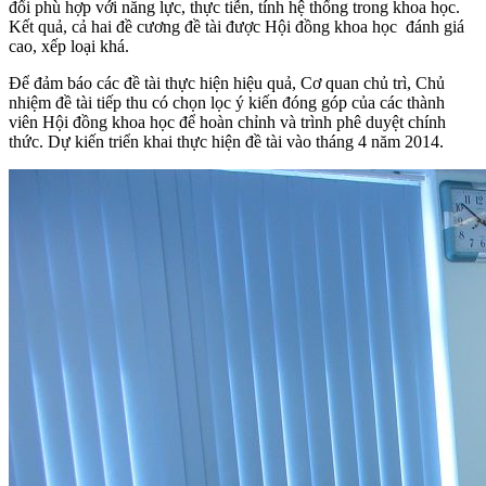
đổi phù hợp với năng lực, thực tiễn, tính hệ thống trong khoa học.
Kết quả, cả hai đề cương đề tài được Hội đồng khoa học đánh giá
cao, xếp loại khá.
Để đảm báo các đề tài thực hiện hiệu quả, Cơ quan chủ trì, Chủ
nhiệm đề tài tiếp thu có chọn lọc ý kiến đóng góp của các thành
viên Hội đồng khoa học để hoàn chỉnh và trình phê duyệt chính
thức. Dự kiến triển khai thực hiện đề tài vào tháng 4 năm 2014.