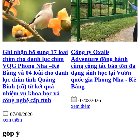
Ghi nhận bổ sung 17 loài
Công ty Oxalis
chim cho danh lục chim
Adventure đồng hành
VQG Phong Nha –Kẻ
cùng công tác bảo tồn đa
Bàng và 04 loài cho danh
dạng sinh học tại Vườn
lục chim tỉnh Quảng
quốc gia Phong Nha - Kẻ
Bình (cũ) từ kết quả
Bàng
nhiệm vụ khoa học và
công nghệ cấp tỉnh
07/08/2026
xem thêm
07/08/2026
xem thêm
góp ý