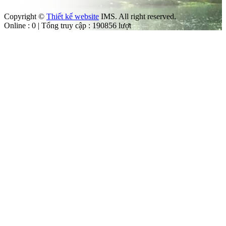
Copyright ©
Thiết kế website
IMS. All right reserved.
Online : 0 | Tổng truy cập : 190856 lượt
àng
 Vườn
g
ât