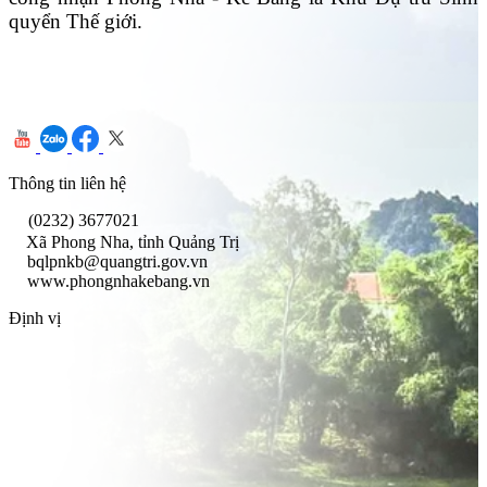
quyển Thế giới.
Thông tin liên hệ
(0232) 3677021
Xã Phong Nha, tỉnh Quảng Trị
bqlpnkb@quangtri.gov.vn
www.phongnhakebang.vn
Định vị