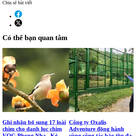
Chia sẻ bài viết
Có thể bạn quan tâm
Ghi nhận bổ sung 17 loài
Công ty Oxalis
chim cho danh lục chim
Adventure đồng hành
VQG Phong Nha –Kẻ
cùng công tác bảo tồn đa