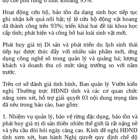
độ che phủ rừng ở mức khoảng 95%.
Hoạt động cứu hộ, bảo tồn đa dạng sinh học tiếp tục
ghi nhận kết quả nổi bật; tỷ lệ cứu hộ động vật hoang
dã thành công trên 93%; triển khai hai đề tài khoa học
cấp tỉnh; phát hiện và công bố hai loài sinh vật mới.
Phát huy giá trị Di sản và phát triển du lịch sinh thái
tiếp tục được thúc đẩy với nhiều sản phẩm mới, ứng
dụng công nghệ số trong quản lý và quảng bá; lượng
khách và doanh thu có mức tăng trưởng so với năm
trước.
Trên cơ sở đánh giá tình hình, Ban quản lý Vườn kiến
nghị Thường trực HĐND tỉnh và các cơ quan chức
năng xem xét, hỗ trợ giải quyết 03 nội dung trọng tâm
đã nêu trong báo cáo, bao gồm:
1. Nhiệm vụ quản lý, bảo vệ rừng đặc dụng, bảo tồn và
phát huy giá trị di sản thiên nhiên thế giới là rất nặng nề
và yêu cầu đòi hỏi ngày càng cao. Kính đề nghị HĐND
tỉnh xem xét, ban hành Nghị quyết quy định chế độ