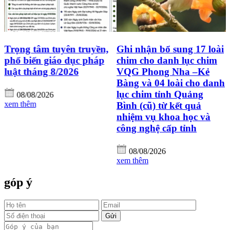
âm tuyên truyền,
Ghi nhận bổ sung 17 loài
Công ty 
n giáo dục pháp
chim cho danh lục chim
Adventur
áng 8/2026
VQG Phong Nha –Kẻ
cùng công
Bàng và 04 loài cho danh
dạng sin
lục chim tỉnh Quảng
quốc gia
2026
Bình (cũ) từ kết quả
Bàng
nhiệm vụ khoa học và
công nghệ cấp tỉnh
08/08/2
xem thêm
08/08/2026
xem thêm
góp ý
Gửi