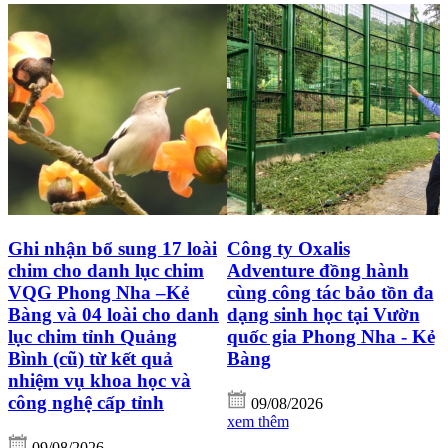
Ghi nhận bổ sung 17 loài
Công ty Oxalis
chim cho danh lục chim
Adventure đồng hành
VQG Phong Nha –Kẻ
cùng công tác bảo tồn đa
Bàng và 04 loài cho danh
dạng sinh học tại Vườn
lục chim tỉnh Quảng
quốc gia Phong Nha - Kẻ
Bình (cũ) từ kết quả
Bàng
nhiệm vụ khoa học và
công nghệ cấp tỉnh
09/08/2026
xem thêm
09/08/2026