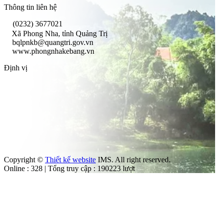
Thông tin liên hệ
(0232) 3677021
Xã Phong Nha, tỉnh Quảng Trị
bqlpnkb@quangtri.gov.vn
www.phongnhakebang.vn
Định vị
Copyright ©
Thiết kế website
IMS. All right reserved.
Online : 328 | Tổng truy cập : 190223 lượt