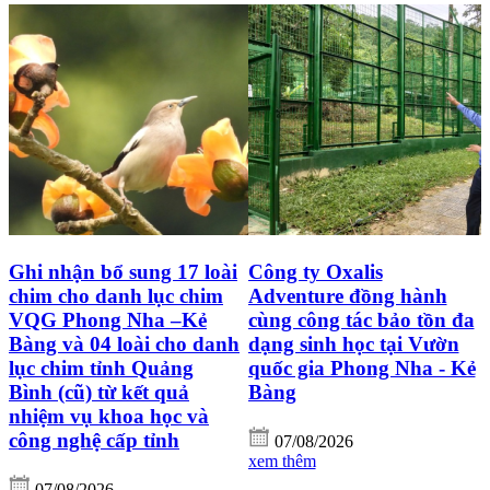
Ghi nhận bổ sung 17 loài
Công ty Oxalis
chim cho danh lục chim
Adventure đồng hành
VQG Phong Nha –Kẻ
cùng công tác bảo tồn đa
Bàng và 04 loài cho danh
dạng sinh học tại Vườn
lục chim tỉnh Quảng
quốc gia Phong Nha - Kẻ
Bình (cũ) từ kết quả
Bàng
nhiệm vụ khoa học và
công nghệ cấp tỉnh
07/08/2026
xem thêm
07/08/2026