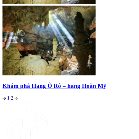
Khám phá Hang Ô Rô – hang Hoàn Mỹ
1
2