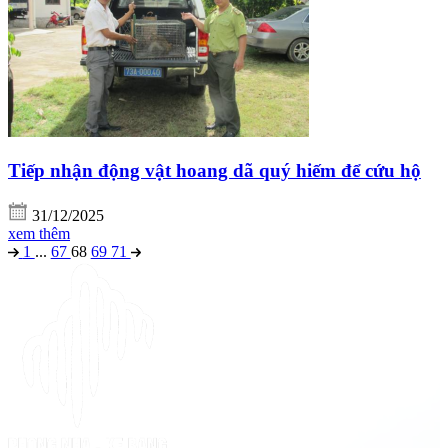
Tiếp nhận động vật hoang dã quý hiếm để cứu hộ
31/12/2025
xem thêm
1
...
67
68
69
71