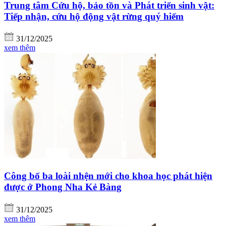
Trung tâm Cứu hộ, bảo tồn và Phát triển sinh vật:
Tiếp nhận, cứu hộ động vật rừng quý hiếm
31/12/2025
xem thêm
Công bố ba loài nhện mới cho khoa học phát hiện
được ở Phong Nha Kẻ Bàng
31/12/2025
xem thêm