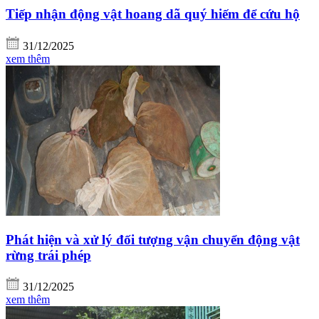
Tiếp nhận động vật hoang dã quý hiếm để cứu hộ
31/12/2025
xem thêm
Phát hiện và xử lý đối tượng vận chuyển động vật
rừng trái phép
31/12/2025
xem thêm