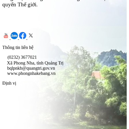
quyển Thế giới.
Thông tin liên hệ
(0232) 3677021
Xã Phong Nha, tỉnh Quảng Trị
bqlpnkb@quangtri.gov.vn
www.phongnhakebang.vn
Định vị