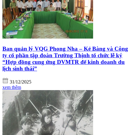
Ban quản lý VQG Phong Nha – Kẻ Bàng và Công
ty cổ phần tập đoàn Trường Thịnh tổ chức lễ ký
“Hợp đồng cung ứng DVMTR để kinh doanh du
lịch sinh thái”
31/12/2025
xem thêm