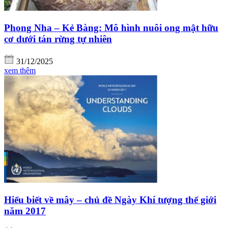
Phong Nha – Kẻ Bàng: Mô hình nuôi ong mật hữu
cơ dưới tán rừng tự nhiên
31/12/2025
xem thêm
Hiểu biết về mây – chủ đề Ngày Khí tượng thế giới
năm 2017