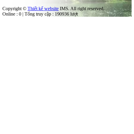
Copyright ©
Thiết kế website
IMS. All right reserved.
Online : 0 | Tổng truy cập : 190936 lượt
àng
 Vườn
g
ât