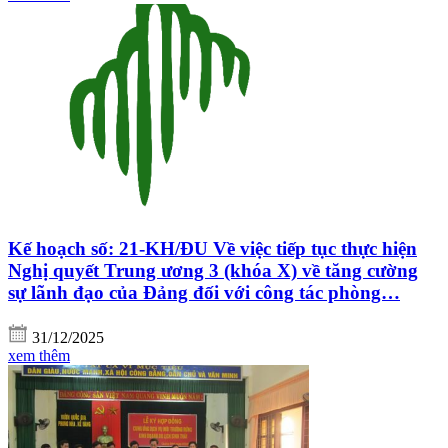
Kế hoạch số: 21-KH/ĐU Về việc tiếp tục thực hiện
Nghị quyết Trung ương 3 (khóa X) về tăng cường
sự lãnh đạo của Đảng đối với công tác phòng…
31/12/2025
xem thêm