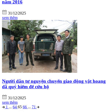
năm 2016
31/12/2025
xem thêm
Người dân tự nguyện chuyển giao động vật hoang
dã quý hiếm để cứu hộ
31/12/2025
xem thêm
1
...
64
65
66
...
71