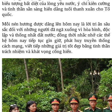
biểu tượng bất diệt của lòng yêu nước, ý chí kiên cường
và tinh thần sẵn sàng hiến dâng tuổi thanh xuân cho Tổ
quốc.
Mỗi nén hương được dâng lên hôm nay là lời tri ân sâu
sắc đối với những người đã ngã xuống vì hòa bình, độc
lập và thống nhất đất nước; đồng thời nhắc nhở các thế
hệ hôm nay tiếp tục gìn giữ, phát huy truyền thống
cách mạng, viết tiếp những giá trị tốt đẹp bằng tinh thần
trách nhiệm và khát vọng cống hiến.