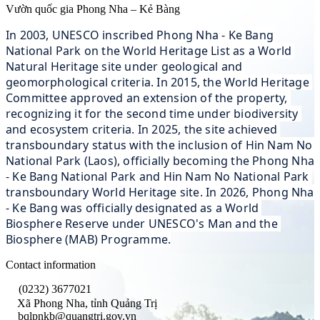
Vườn quốc gia Phong Nha – Kẻ Bàng
In 2003, UNESCO inscribed Phong Nha - Ke Bang 
National Park on the World Heritage List as a World 
Natural Heritage site under geological and 
geomorphological criteria. In 2015, the World Heritage 
Committee approved an extension of the property, 
recognizing it for the second time under biodiversity 
and ecosystem criteria. In 2025, the site achieved 
transboundary status with the inclusion of Hin Nam No 
National Park (Laos), officially becoming the Phong Nha 
- Ke Bang National Park and Hin Nam No National Park 
transboundary World Heritage site. In 2026, Phong Nha 
- Ke Bang was officially designated as a World 
Biosphere Reserve under UNESCO's Man and the 
Biosphere (MAB) Programme.
Contact information
(0232) 3677021
Xã Phong Nha, tỉnh Quảng Trị
bqlpnkb@quangtri.gov.vn