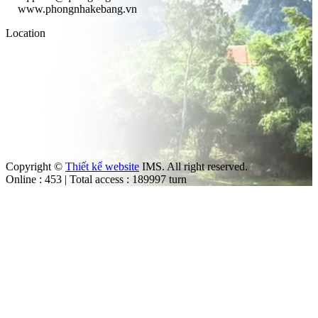
www.phongnhakebang.vn
Location
Copyright ©
Thiết kế website
IMS. All right reserved.
Online : 453 | Total access : 189997 turn
m
ut the law.
trol