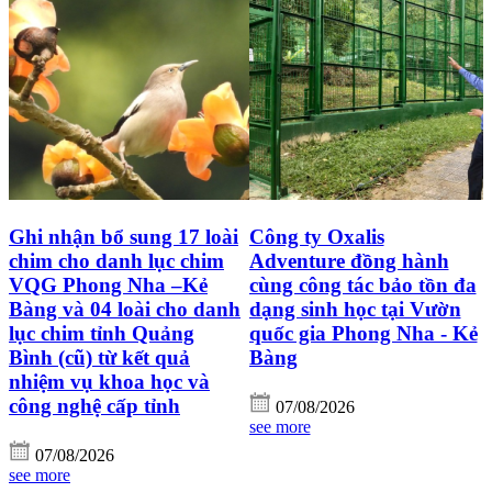
Ghi nhận bổ sung 17 loài
Công ty Oxalis
chim cho danh lục chim
Adventure đồng hành
VQG Phong Nha –Kẻ
cùng công tác bảo tồn đa
Bàng và 04 loài cho danh
dạng sinh học tại Vườn
lục chim tỉnh Quảng
quốc gia Phong Nha - Kẻ
Bình (cũ) từ kết quả
Bàng
nhiệm vụ khoa học và
công nghệ cấp tỉnh
07/08/2026
see more
07/08/2026
see more