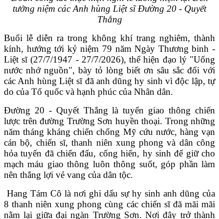
tưởng niệm các Anh hùng Liệt sĩ Đường 20 - Quyết
Thắng
Buổi lễ diễn ra trong không khí trang nghiêm, thành
kính, hướng tới kỷ niệm 79 năm Ngày Thương binh -
Liệt sĩ (27/7/1947 - 27/7/2026), thể hiện đạo lý "Uống
nước nhớ nguồn", bày tỏ lòng biết ơn sâu sắc đối với
các Anh hùng Liệt sĩ đã anh dũng hy sinh vì độc lập, tự
do của Tổ quốc và hạnh phúc của Nhân dân.
Đường 20 - Quyết Thắng là tuyến giao thông chiến
lược trên đường Trường Sơn huyền thoại. Trong những
năm tháng kháng chiến chống Mỹ cứu nước, hàng vạn
cán bộ, chiến sĩ, thanh niên xung phong và dân công
hỏa tuyến đã chiến đấu, cống hiến, hy sinh để giữ cho
mạch máu giao thông luôn thông suốt, góp phần làm
nên thắng lợi vẻ vang của dân tộc.
Hang Tám Cô
là nơi ghi dấu sự hy sinh anh dũng của
8 thanh niên xung phong cùng các chiến sĩ đã mãi mãi
nằm lại giữa đại ngàn Trường Sơn. Nơi đây trở thành