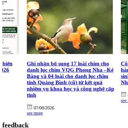
Ghi nhận bổ sung 17 loài chim cho
Công ty Oxal
danh lục chim VQG Phong Nha –Kẻ
hành cùng cô
Bàng và 04 loài cho danh lục chim
sinh học tại
tỉnh Quảng Bình (cũ) từ kết quả
Nha - Kẻ Bà
nhiệm vụ khoa học và công nghệ cấp
tỉnh
07/08/2026
see more
07/08/2026
see more
feedback