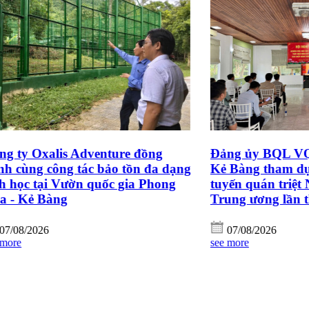
is Adventure đồng
Đảng ủy BQL VQG Phong 
ng tác bảo tồn đa dạng
Kẻ Bàng tham dự Hội nghị 
 Vườn quốc gia Phong
tuyến quán triệt Nghị quyế
ng
Trung ương lần thứ ba kh
07/08/2026
see more