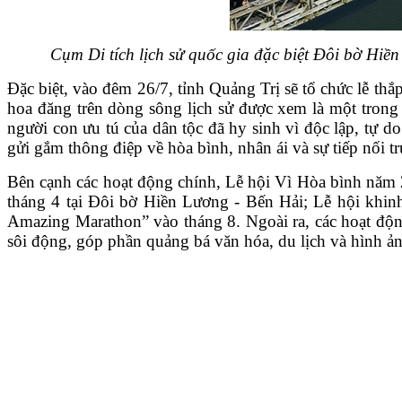
Cụm Di tích lịch sử quốc gia đặc biệt Đôi bờ Hi
Đặc biệt, vào đêm 26/7, tỉnh Quảng Trị sẽ tổ chức lễ thắp
hoa đăng trên dòng sông lịch sử được xem là một trong 
người con ưu tú của dân tộc đã hy sinh vì độc lập, tự d
gửi gắm thông điệp về hòa bình, nhân ái và sự tiếp nối t
Bên cạnh các hoạt động chính, Lễ hội Vì Hòa bình năm
tháng 4 tại Đôi bờ Hiền Lương - Bến Hải; Lễ hội khin
Amazing Marathon” vào tháng 8. Ngoài ra, các hoạt đ
sôi động, góp phần quảng bá văn hóa, du lịch và hình ả