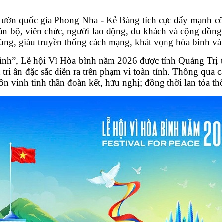
Vườn quốc gia Phong Nha - Kẻ Bàng tích cực đẩy mạnh côn
án bộ, viên chức, người lao động, du khách và cộng đồng 
ng, giàu truyền thống cách mạng, khát vọng hòa bình và 
ình”, Lễ hội Vì Hòa bình năm 2026 được tỉnh Quảng Trị t
à tri ân đặc sắc diễn ra trên phạm vi toàn tỉnh. Thông qu
 tôn vinh tinh thần đoàn kết, hữu nghị; đồng thời lan tỏa 