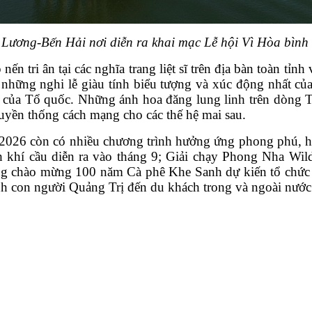
ền Lương-Bến Hải
nơi diễn ra khai mạc Lễ hội
Vì Hòa bình
 nến tri ân tại các nghĩa trang liệt sĩ trên địa bàn toàn t
những nghi lễ giàu tính biểu tượng và xúc động nhất của 
o của Tổ quốc. Những ánh hoa đăng lung linh trên dòng Th
ruyền thống cách mạng cho các thế hệ mai sau.
 2026 còn có nhiều chương trình hưởng ứng phong phú, h
h khí cầu diễn ra vào tháng 9; Giải chạy Phong Nha Wil
ộng chào mừng 100 năm Cà phê Khe Sanh dự kiến tổ chức
nh con người Quảng Trị đến du khách trong và ngoài nước