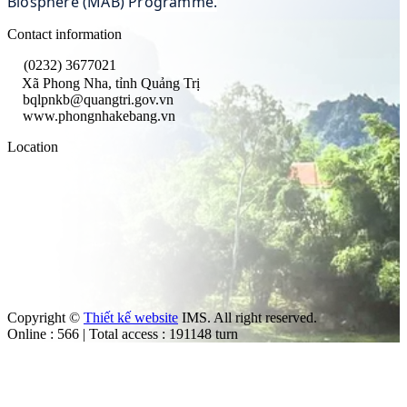
Biosphere (MAB) Programme.
Contact information
(0232) 3677021
Xã Phong Nha, tỉnh Quảng Trị
bqlpnkb@quangtri.gov.vn
www.phongnhakebang.vn
Location
Copyright ©
Thiết kế website
IMS. All right reserved.
Online : 566 | Total access : 191148 turn