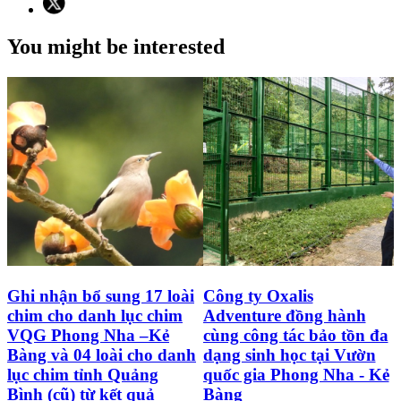
You might be interested
Ghi nhận bổ sung 17 loài
Công ty Oxalis
chim cho danh lục chim
Adventure đồng hành
VQG Phong Nha –Kẻ
cùng công tác bảo tồn đa
Bàng và 04 loài cho danh
dạng sinh học tại Vườn
lục chim tỉnh Quảng
quốc gia Phong Nha - Kẻ
Bình (cũ) từ kết quả
Bàng