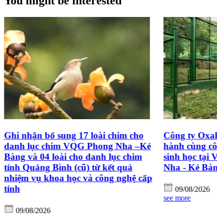
You might be interested
Ghi nhận bổ sung 17 loài chim cho
Công ty Oxal
danh lục chim VQG Phong Nha –Kẻ
hành cùng cô
Bàng và 04 loài cho danh lục chim
sinh học tại
tỉnh Quảng Bình (cũ) từ kết quả
Nha - Kẻ Bà
nhiệm vụ khoa học và công nghệ cấp
tỉnh
09/08/2026
see more
09/08/2026