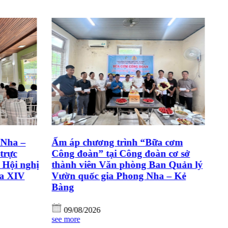
Nha –
Ấm áp chương trình “Bữa cơm
C
trực
Công đoàn” tại Công đoàn cơ sở
P
t Hội nghị
thành viên Văn phòng Ban Quản lý
h
óa XIV
Vườn quốc gia Phong Nha – Kẻ
N
Bàng
N
09/08/2026
see more
se