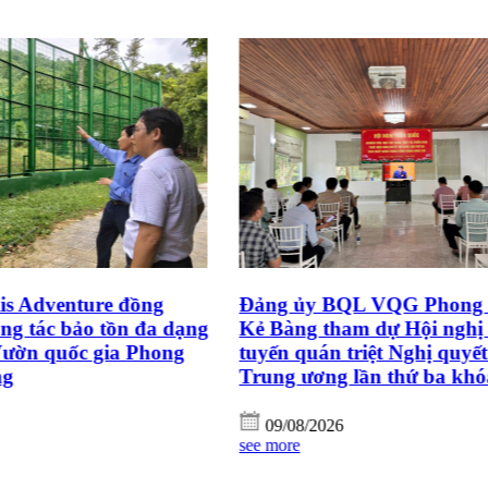
is Adventure đồng
Đảng ủy BQL VQG Phong 
ng tác bảo tồn đa dạng
Kẻ Bàng tham dự Hội nghị 
 Vườn quốc gia Phong
tuyến quán triệt Nghị quyế
ng
Trung ương lần thứ ba kh
09/08/2026
see more