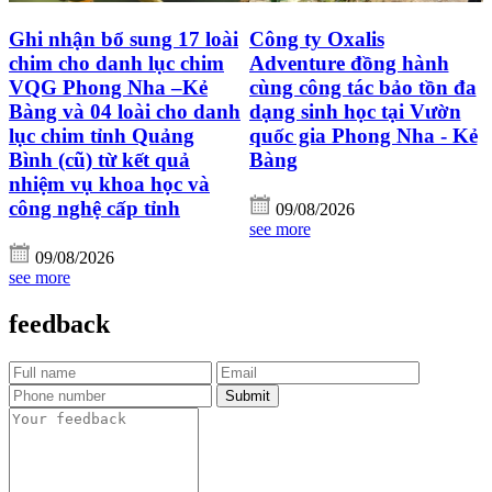
Ghi nhận bổ sung 17 loài
Công ty Oxalis
chim cho danh lục chim
Adventure đồng hành
VQG Phong Nha –Kẻ
cùng công tác bảo tồn đa
Bàng và 04 loài cho danh
dạng sinh học tại Vườn
lục chim tỉnh Quảng
quốc gia Phong Nha - Kẻ
Bình (cũ) từ kết quả
Bàng
nhiệm vụ khoa học và
công nghệ cấp tỉnh
09/08/2026
see more
09/08/2026
see more
feedback
Submit