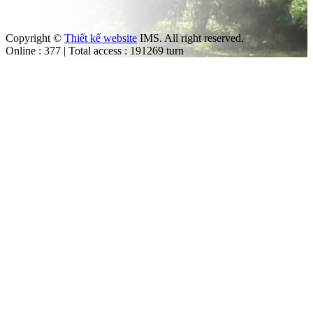
Copyright ©
Thiết kế website
IMS. All right reserved.
Online : 377 | Total access : 191269 turn
m
ut the law.
trol