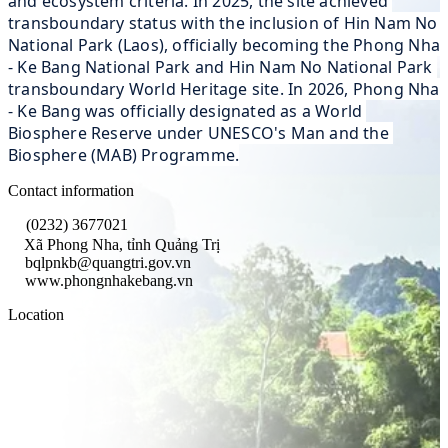
and ecosystem criteria. In 2025, the site achieved 
transboundary status with the inclusion of Hin Nam No 
National Park (Laos), officially becoming the Phong Nha 
- Ke Bang National Park and Hin Nam No National Park 
transboundary World Heritage site. In 2026, Phong Nha 
- Ke Bang was officially designated as a World 
Biosphere Reserve under UNESCO's Man and the 
Biosphere (MAB) Programme.
Contact information
(0232) 3677021
Xã Phong Nha, tỉnh Quảng Trị
bqlpnkb@quangtri.gov.vn
www.phongnhakebang.vn
Location