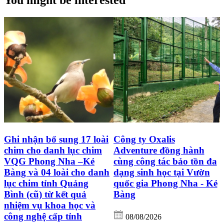
You might be interested
Ghi nhận bổ sung 17 loài
Công ty Oxalis
chim cho danh lục chim
Adventure đồng hành
VQG Phong Nha –Kẻ
cùng công tác bảo tồn đa
Bàng và 04 loài cho danh
dạng sinh học tại Vườn
lục chim tỉnh Quảng
quốc gia Phong Nha - Kẻ
Bình (cũ) từ kết quả
Bàng
nhiệm vụ khoa học và
công nghệ cấp tỉnh
08/08/2026