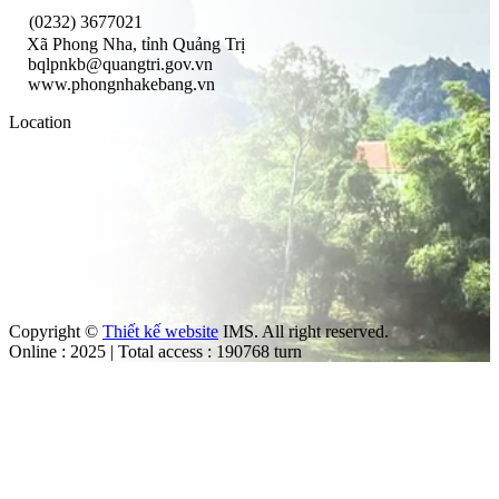
(0232) 3677021
Xã Phong Nha, tỉnh Quảng Trị
bqlpnkb@quangtri.gov.vn
www.phongnhakebang.vn
Location
Copyright ©
Thiết kế website
IMS. All right reserved.
Online : 2025 | Total access : 190768 turn