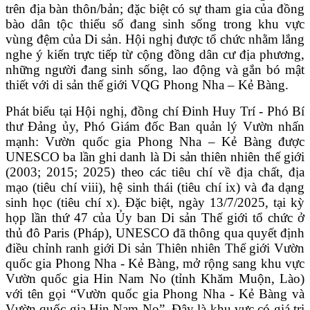
trên địa bàn thôn/bản; đặc biệt có sự tham gia của đồng
bào dân tộc thiểu số đang sinh sống trong khu vực
vùng đệm của Di sản. Hội nghị được tổ chức nhằm lắng
nghe ý kiến trực tiếp từ cộng đồng dân cư địa phương,
những người đang sinh sống, lao động và gắn bó mật
thiết với di sản thế giới VQG Phong Nha – Kẻ Bàng.
Phát biểu tại Hội nghị, đồng chí Đinh Huy Trí - Phó Bí
thư Đảng ủy, Phó Giám đốc Ban quản lý Vườn nhấn
mạnh: Vườn quốc gia Phong Nha – Kẻ Bàng được
UNESCO ba lần ghi danh là Di sản thiên nhiên thế giới
(2003; 2015; 2025) theo các tiêu chí về địa chất, địa
mạo (tiêu chí viii), hệ sinh thái (tiêu chí ix) và đa dạng
sinh học (tiêu chí x). Đặc biệt, ngày 13/7/2025, tại kỳ
họp lần thứ 47 của Ủy ban Di sản Thế giới tổ chức ở
thủ đô Paris (Pháp), UNESCO đã thông qua quyết định
điều chỉnh ranh giới Di sản Thiên nhiên Thế giới Vườn
quốc gia Phong Nha - Kẻ Bàng, mở rộng sang khu vực
Vườn quốc gia Hin Nam No (tỉnh Khăm Muộn, Lào)
với tên gọi “Vườn quốc gia Phong Nha - Kẻ Bàng và
Vườn quốc gia Hin Nam No”. Đây là khu vực có giá trị