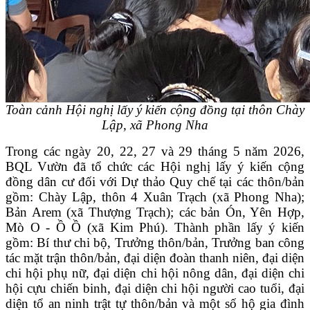
Toàn cảnh Hội nghị lấy ý kiến cộng đồng tại thôn Chày
Lập, xã Phong Nha
Trong các ngày 20, 22, 27 và 29 tháng 5 năm 2026,
BQL Vườn đã tổ chức các Hội nghị lấy ý kiến cộng
đồng dân cư đối với Dự thảo Quy chế tại các thôn/bản
gồm: Chày Lập, thôn 4 Xuân Trạch (xã Phong Nha);
Bản Arem (xã Thượng Trạch); các bản Ón, Yên Hợp,
Mò O - Ồ Ồ (xã Kim Phú). Thành phần lấy ý kiến
gồm: Bí thư chi bộ, Trưởng thôn/bản, Trưởng ban công
tác mặt trận thôn/bản, đại diện đoàn thanh niên, đại diện
chi hội phụ nữ, đại diện chi hội nông dân, đại diện chi
hội cựu chiến binh, đại diện chi hội người cao tuổi, đại
diện tổ an ninh trật tự thôn/bản và một số hộ gia đình