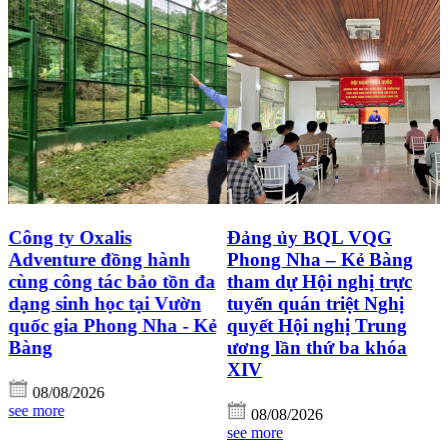
Đảng ủy BQL VQG
Ấm áp chương trình
Phong Nha – Kẻ Bàng
“Bữa cơm Công đoàn”
tham dự Hội nghị trực
tại Công đoàn cơ sở
tuyến quán triệt Nghị
thành viên Văn phòng
quyết Hội nghị Trung
Ban Quản lý Vườn quốc
ương lần thứ ba khóa
gia Phong Nha – Kẻ
XIV
Bàng
08/08/2026
08/08/2026
see more
see more