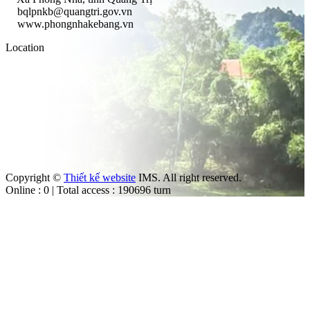
bqlpnkb@quangtri.gov.vn
www.phongnhakebang.vn
Location
Copyright ©
Thiết kế website
IMS. All right reserved.
Online : 0 | Total access : 190696 turn
m
ut the law.