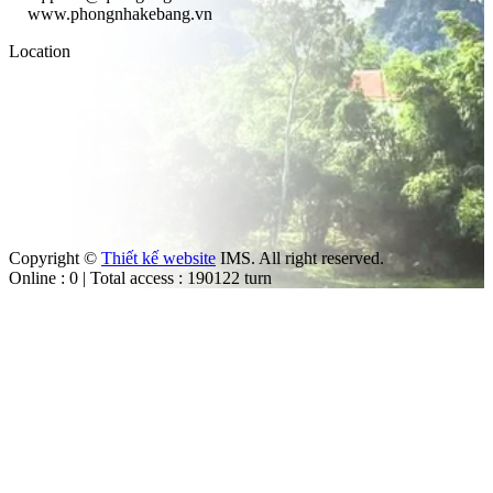
www.phongnhakebang.vn
Location
Copyright ©
Thiết kế website
IMS. All right reserved.
Online : 0 | Total access : 190122 turn
m
ut the law.
trol