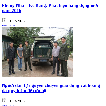
Phong Nha – Kẻ Bàng: Phát hiện hang động mới
năm 2016
31/12/2025
see more
Người dân tự nguyện chuyển giao động vật hoang
dã quý hiếm để cứu hộ
31/12/2025
see more