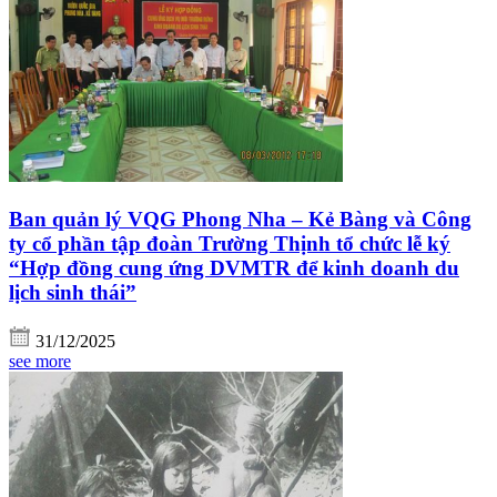
Ban quản lý VQG Phong Nha – Kẻ Bàng và Công
ty cổ phần tập đoàn Trường Thịnh tổ chức lễ ký
“Hợp đồng cung ứng DVMTR để kinh doanh du
lịch sinh thái”
31/12/2025
see more