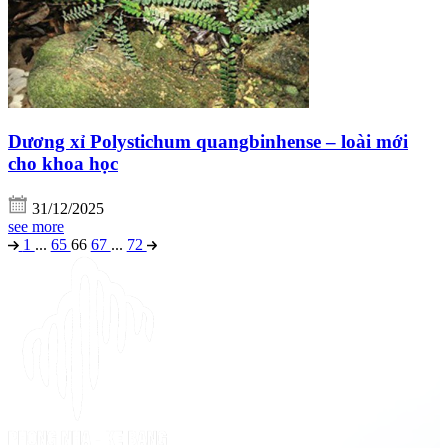
Dương xỉ Polystichum quangbinhense – loài mới
cho khoa học
31/12/2025
see more
1
...
65
66
67
...
72