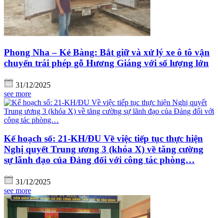
Phong Nha – Kẻ Bàng: Bắt giữ và xử lý xe ô tô vận
chuyển trái phép gỗ Hương Giáng với số lượng lớn
31/12/2025
see more
Kế hoạch số: 21-KH/ĐU Về việc tiếp tục thực hiện
Nghị quyết Trung ương 3 (khóa X) về tăng cường
sự lãnh đạo của Đảng đối với công tác phòng…
31/12/2025
see more